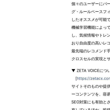
個々のユーザーにパ
グ・ルールベースフ
したオススメが可能
機械学習機能によっ
し、気候情報やトレ
おり自由度の高いレ
最先端のレコメンド
クロスセルの実現と
▼ ZETA VOICEにつ
[
https://zetacx.co
サイトそのものや提
ーコンテンツを、容
SEO対策にも有効と
有しているほか、投稿