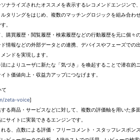
ーソナライズされたオススメを表示するレコメンドエンジンで
ィルタリングをはじめ、複数のマッチングロジックを組み合わ
です。
て、購買履歴・閲覧履歴・検索履歴などの行動履歴を元に個々
ンド情報などの外部データとの連携、デバイスやフェーズでの
コメンドを実現します。
手法によりユーザに新たな「気づき」を喚起することで潜在的
サイト価値向上・収益力アップにつなげます。
いて
m/zeta-voice
]
供する商品・サービスなどに対して、複数の評価軸を用いた多
易にサイトに実装できるエンジンです。
される、点数による評価・フリーコメント・スタッフレスポン
レビューデータの分析、A/Bテストでの活用、レビューの検