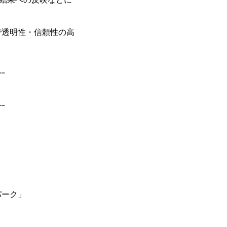
で透明性・信頼性の高
-
-
パーク」