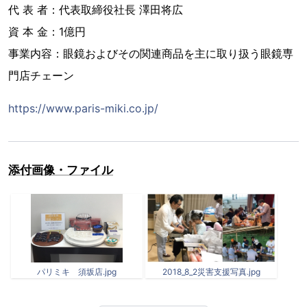
代 表 者：代表取締役社長 澤田将広
資 本 金：1億円
事業内容：眼鏡およびその関連商品を主に取り扱う眼鏡専
門店チェーン
https://www.paris-miki.co.jp/
添付画像・ファイル
パリミキ 須坂店.jpg
2018_8_2災害支援写真.jpg