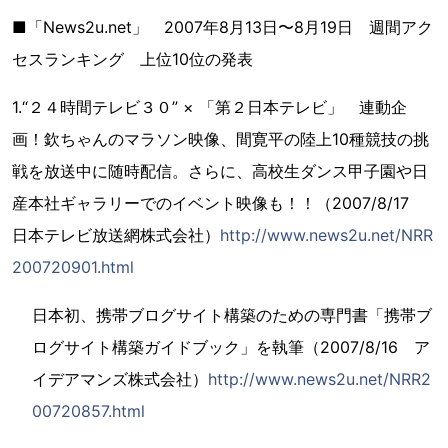
■「News2u.net」 2007年8月13日〜8月19日 週間アク
セスランキング 上位10位の発表
1.“２４時間テレビ３０” × 「第２日本テレビ」 連動企
画！欽ちゃんのマラソン映像、間寛平の陸上10種競技の挑
戦を放送中に随時配信。さらに、高校生ダンス甲子園や日
産本社ギャラリーでのイベント映像も！！（2007/8/17
日本テレビ放送網株式会社）
http://www.news2u.net/NRR
200720901.html
日本初、携帯ブログサイト構築のための専門書「携帯ブ
ログサイト構築ガイドブック」を執筆（2007/8/16 ア
イデアマンズ株式会社）
http://www.news2u.net/NRR2
00720857.html