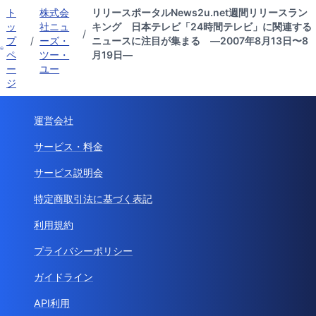
ト
株式会
リリースポータルNews2u.net週間リリースラン
ッ
社ニュ
キング 日本テレビ「24時間テレビ」に関連する
/
プ
/
ーズ・
ニュースに注目が集まる ―2007年8月13日〜8
ペ
ツー・
月19日―
ー
ユー
ジ
運営会社
サービス・料金
サービス説明会
特定商取引法に基づく表記
利用規約
プライバシーポリシー
ガイドライン
API利用