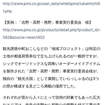
http://www.pins.co.jp/user_data/whatspins/tukaimichi0
1.php
【実例：「吉野・高野・熊野」事業実行委員会 様】
http://www.pins.co.jp/products/detail.php?product_id=
582&source=news1403
観光誘致や町おこしなどの「地域プロジェクト」は特定の
土地や都道府県単位で立ち上げられるのが一般的ですが、
シックでオーソドックスな四角いオーダーメイドアイテム
を製作された「吉野・高野・熊野」事業実行委員会様が、
独自の「観光大国」として展開していらっしゃるのは3つ
の県が構成する見どころ満載の場所でした。
それぞれが昔から人々にとって信仰の対象でもあった広大
なエリアは、奈良の吉野から和歌山の熊野を経て三重の高