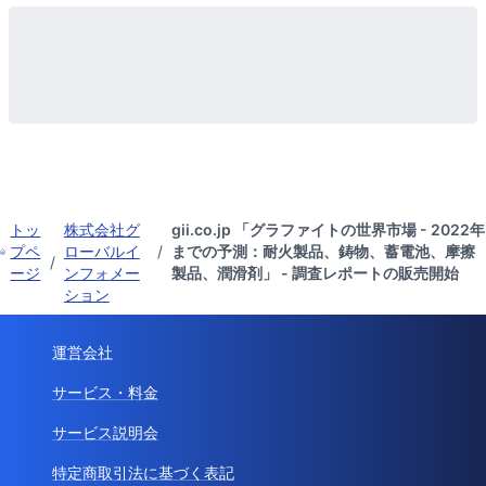
トッ
株式会社グ
gii.co.jp 「グラファイトの世界市場 - 2022年
プペ
ローバルイ
/
までの予測：耐火製品、鋳物、蓄電池、摩擦
/
ージ
ンフォメー
製品、潤滑剤」 - 調査レポートの販売開始
ション
運営会社
サービス・料金
サービス説明会
特定商取引法に基づく表記