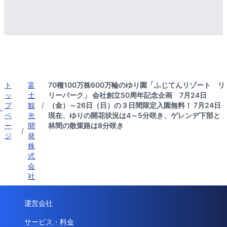
ト
富
70種100万株600万輪のゆり園「ふじてんリゾート リ
ッ
士
リーパーク」 会社創立50周年記念企画 7月24日
プ
観
/
（金）～26日（日）の３日間限定入園無料！ 7月24日
ペ
光
現在、ゆりの開花状況は4～5分咲き、ゲレンデ下部と
ー
開
林間の散策路は8分咲き
/
ジ
発
株
式
会
社
運営会社
サービス・料金