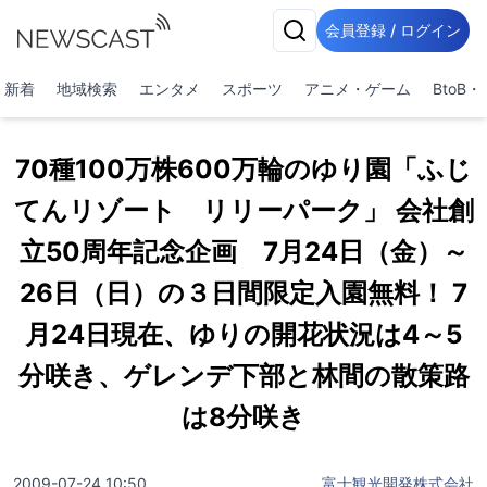
会員登録 / ログイン
新着
地域検索
エンタメ
スポーツ
アニメ・ゲーム
BtoB
70種100万株600万輪のゆり園「ふじ
てんリゾート リリーパーク」 会社創
立50周年記念企画 7月24日（金）～
26日（日）の３日間限定入園無料！ 7
月24日現在、ゆりの開花状況は4～5
分咲き、ゲレンデ下部と林間の散策路
は8分咲き
2009-07-24 10:50
富士観光開発株式会社