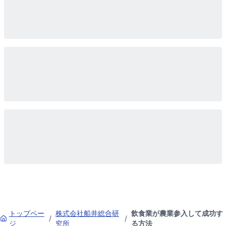
トップペー
株式会社船井総合研
飲食業が農業参入して成功す
/
/
ジ
究所
る方法