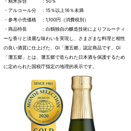
・精米歩合 ：50％
・アルコール分 ：15％以上16％未満
・参考小売価格 ：1,100円（消費税別）
・商品特長 ：白鶴独自の醸造技術によりフルーティ
ーな香りと淡麗な味わいを実現し、さまざまな料理と相性
の良い酒質に仕上げた、GI「灘五郷」認定商品です。GI
「灘五郷」とは、灘五郷で造られた日本酒を保護するため
に定められた国税庁指定の地理的表示です。