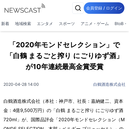
会員登録 / ログイン
新着
地域検索
エンタメ
スポーツ
アニメ・ゲーム
BtoB
「2020年モンドセレクション」で
「白鶴 まるごと搾り にごりゆず酒」
が10年連続最高金賞受賞
2020-04-28 14:00
白鶴酒造株式会社
白鶴酒造株式会社（本社：神戸市、社長：嘉納健二、資本
金：4億9,500万円）の「白鶴 まるごと搾り にごりゆず酒
720ml」が、国際品評会「2020年モンドセレクション（M
ONDE SELECTION、本部：ベルギー ブリュッセル）」の