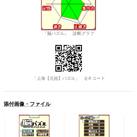
『脳パズル』 診断グラフ
「上海【元祖】パズル」 ＱＲコード
添付画像・ファイル