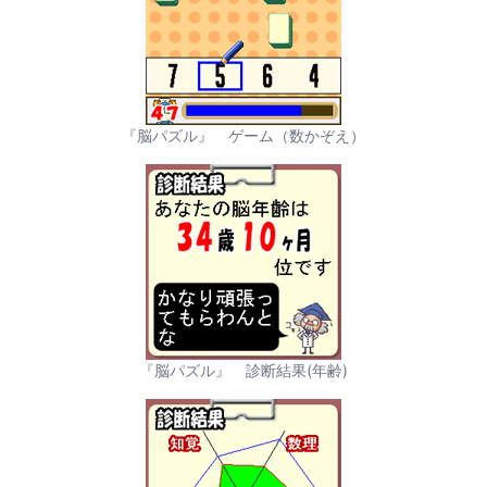
『脳パズル』 ゲーム（数かぞえ）
『脳パズル』 診断結果(年齢)