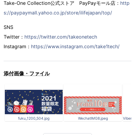
Take-One Collection公式ストア PayPayモール店：
http
s://paypaymall.yahoo.co.jp/store/ilifejapan/top/
SNS
Twitter：
https://twitter.com/takeonetech
Instagram：
https://www.instagram.com/take1tech/
添付画像・ファイル
fuku_1200_504.jpg
WechatIMG8.jpeg