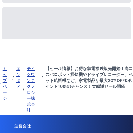
ト
エ
テイ
【セール情報】お得な家電福袋販売開始！高コ
ッ
ン
クワ
スパロボット掃除機やドライブレコーダー、ペ
/
/
プ
タ
ンテ
ット給餌機など、家電製品が最大20%OFF&ポ
ペ
メ
クノ
イント10倍のチャンス！大感謝セール開催
/
ー
ロジ
ジ
ー株
式会
社
運営会社