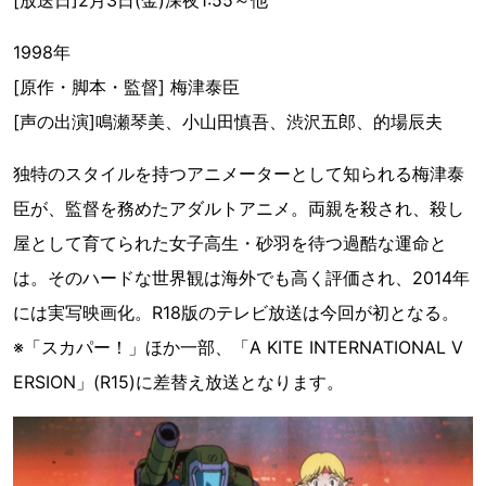
[放送日]2月3日(金)深夜1:55～他
1998年
[原作・脚本・監督] 梅津泰臣
[声の出演]鳴瀬琴美、小山田慎吾、渋沢五郎、的場辰夫
独特のスタイルを持つアニメーターとして知られる梅津泰
臣が、監督を務めたアダルトアニメ。両親を殺され、殺し
屋として育てられた女子高生・砂羽を待つ過酷な運命と
は。そのハードな世界観は海外でも高く評価され、2014年
には実写映画化。R18版のテレビ放送は今回が初となる。
※「スカパー！」ほか一部、「A KITE INTERNATIONAL V
ERSION」(R15)に差替え放送となります。