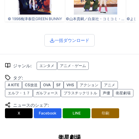
© 1998梅津泰臣GREEN BUNNY
©山本貴嗣／白泉社・コミコミ・エイジェント21・東映ビデオ
一括ダウンロード
ジャンル
:
エンタメ
アニメ・ゲーム
タグ
:
A KITE
CS放送
OVA
SF
VHS
アクション
アニメ
エルフ・１７
ガルフォース
プラスチックリトル
声優
衛星劇場
ニュースのシェア
:
X
Facebook
LINE
印刷
衛星劇場