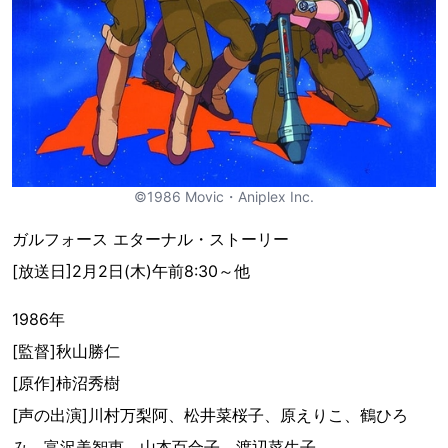
©1986 Movic・Aniplex Inc.
ガルフォース エターナル・ストーリー
[放送日]2月2日(木)午前8:30～他
1986年
[監督]秋山勝仁
[原作]柿沼秀樹
[声の出演]川村万梨阿、松井菜桜子、原えりこ、鶴ひろ
み、富沢美智恵、山本百合子、渡辺菜生子