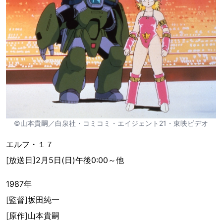
©山本貴嗣／白泉社・コミコミ・エイジェント21・東映ビデオ
エルフ・１７
[放送日]2月5日(日)午後0:00～他
1987年
[監督]坂田純一
[原作]山本貴嗣