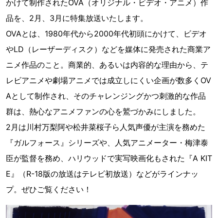
かけて制作されたOVA（オリジナル・ビデオ・アニメ）作
品を、2月、3月に特集放送いたします。
OVAとは、1980年代から2000年代初頭にかけて、ビデオ
やLD（レーザーディスク）などを媒体に発売された商業ア
ニメ作品のこと。商業的、あるいは内容的な理由から、テ
レビアニメや劇場アニメでは成立しにくい企画が数多くOV
Aとして制作され、そのチャレンジングかつ刺激的な作品
群は、熱心なアニメファンの心を鷲づかみにしました。
2月は川村万梨阿や松井菜桜子ら人気声優が主演を務めた
『ガルフォース』シリーズや、人気アニメーター・梅津泰
臣が監督を務め、ハリウッドで実写映画化もされた『A KIT
E』（R-18版の放送はテレビ初放送）などがラインナッ
プ。ぜひご覧ください！