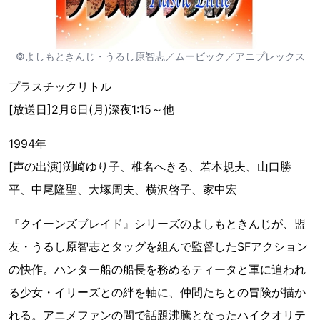
©よしもときんじ・うるし原智志／ムービック／アニプレックス
プラスチックリトル
[放送日]2月6日(月)深夜1:15～他
1994年
[声の出演]渕崎ゆり子、椎名へきる、若本規夫、山口勝
平、中尾隆聖、大塚周夫、横沢啓子、家中宏
『クイーンズブレイド』シリーズのよしもときんじが、盟
友・うるし原智志とタッグを組んで監督したSFアクション
の快作。ハンター船の船長を務めるティータと軍に追われ
る少女・イリーズとの絆を軸に、仲間たちとの冒険が描か
れる。アニメファンの間で話題沸騰となったハイクオリテ