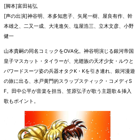
[脚本]富田祐弘
[声の出演]神谷明、本多知恵子、矢尾一樹、屋良有作、幹
本雄之、二又一成、大滝進矢、塩屋浩三、立木文彦、小野
健一
山本貴嗣の同名コミックをOVA化。神谷明演じる銀河帝国
皇子マスカット・タイラーが、光翅族の天才少女・ルウと
パワードスーツ姿の兵器オタクK・Kを引き連れ、銀河漫遊
の旅に出る、水戸黄門的スラップスティック・コメディS
F。田中公平が音楽を担当、笠原弘子が歌う主題歌＆挿入
歌もポイント。