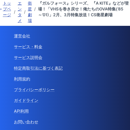
トッ
エ
衛
『ガルフォース』シリーズ、 『A KITE』などが登
プペ
ン
星
/
場！「VHSを巻き戻せ！俺たちのOVA特集(’85
/
/
ージ
タ
劇
～’01)」2月、3月特集放送！CS衛星劇場
メ
場
運営会社
サービス・料金
サービス説明会
特定商取引法に基づく表記
利用規約
プライバシーポリシー
ガイドライン
API利用
お問い合わせ