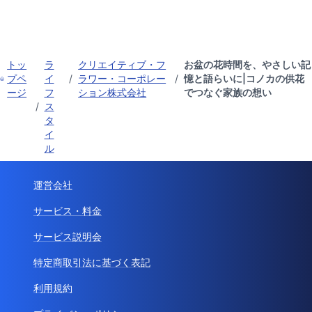
トッ
ラ
クリエイティブ・フ
お盆の花時間を、やさしい記
プペ
イ
/
ラワー・コーポレー
/
憶と語らいに|コノカの供花
ージ
フ
ション株式会社
でつなぐ家族の想い
/
ス
タ
イ
ル
運営会社
サービス・料金
サービス説明会
特定商取引法に基づく表記
利用規約