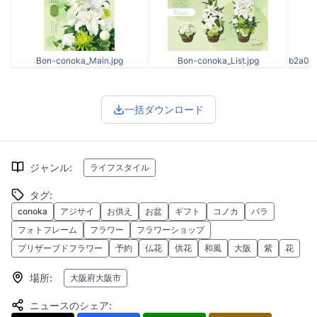
Bon-conoka_Main.jpg
Bon-conoka_List.jpg
一括ダウンロード
ジャンル
:
ライフスタイル
タグ
:
conoka
アジサイ
お供え
お盆
ギフト
コノカ
バラ
フォトフレーム
フラワー
フラワーショップ
プリザーブドフラワー
予約
仏花
供花
和風
大阪
紫
花
場所
:
大阪府大阪市
ニュースのシェア
: