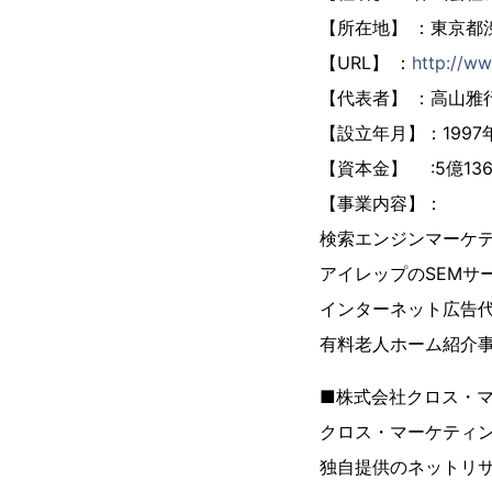
【所在地】 ：東京都渋
【URL】 ：
http://ww
【代表者】 ：高山雅
【設立年月】：1997年
【資本金】 :5億13
【事業内容】：
検索エンジンマーケテ
アイレップのSEM
インターネット広告代
有料老人ホーム紹介
■株式会社クロス・
クロス・マーケティ
独自提供のネットリサー