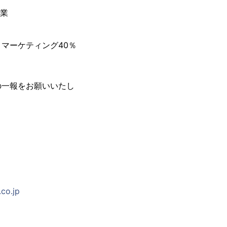
事業
・マーケティング40％
の一報をお願いいたし
co.jp