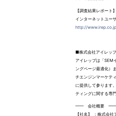
【調査結果レポート
インターネットユー
http://www.irep.co.j
* 
■株式会社アイレップ
アイレップは「SEM
ングページ最適化）ま
チエンジンマーケテ
に提供して参ります。
ティングに関する専
━━ 会社概要 ━
【社名】 ：株式会社