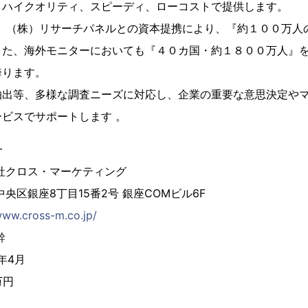
、ハイクオリティ、スピーディ、ローコストで提供します。
、（株）リサーチパネルとの資本提携により、『約１００万人
また、海外モニターにおいても『４０カ国・約１８００万人』
誇ります。
抽出等、多様な調査ニーズに対応し、企業の重要な意思決定や
ビスでサポートします 。
━
社クロス・マーケティング
央区銀座8丁目15番2号 銀座COMビル6F
www.cross-m.co.jp/
幹
年4月
万円