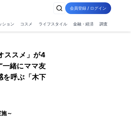
会員登録 / ログイン
ッション
コスメ
ライフスタイル
金融・経済
調査
オススメ」が4
 “一緒にママ友
感を呼ぶ「木下
実施～