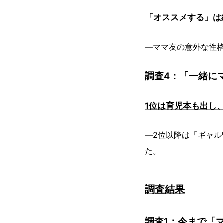
「オススメする」は
―ママ友の意外な性格
調査4：「一緒に
1位は育児本も出し
―2位以降は「ギャ
た。
調査結果
調査1：今まで「