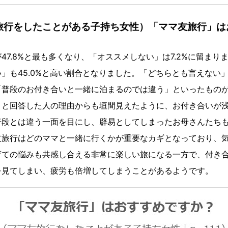
旅行をしたことがある子持ち女性）「ママ友旅行」は
7.8%と最も多くなり、「オススメしない」は7.2%に留まり
」も45.0%と高い割合となりました。「どちらとも言えない
「普段のお付き合いと一緒に泊まるのでは違う」といったもの
」と回答した人の理由からも垣間見えたように、お付き合いが
普段とは違う一面を目にし、辟易としてしまったお母さんたち
友旅行はどのママと一緒に行くかが重要なカギとなっており、
育ての悩みも共感し合える非常に楽しい旅になる一方で、付き
を見てしまい、疲労も倍増してしまうことがあるようです。