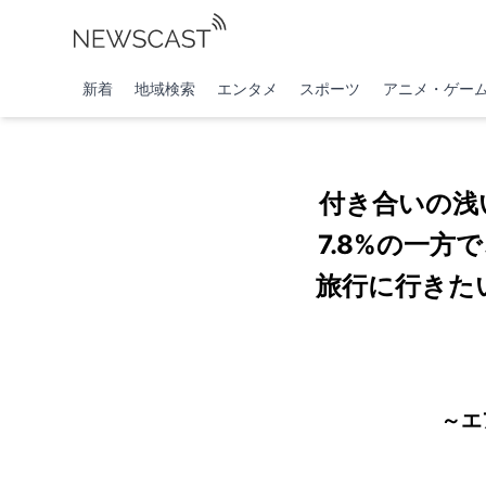
新着
地域検索
エンタメ
スポーツ
アニメ・ゲー
付き合いの浅
7.8%の一方
旅行に行きた
～エ