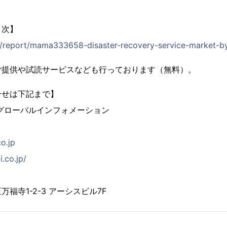
目次】
jp/report/mama333658-disaster-recovery-service-market-by
ご提供や試読サービスなども行っております（無料）。
合せは下記まで】
グローバルインフォメーション
co.jp
i.co.jp/
福寺1-2-3 アーシスビル7F