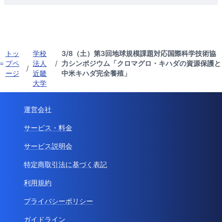
トッ
学校
3/8（土）第3回地球規模課題対応国際科学技術協
プペ
法人
/
力シンポジウム「クロマグロ・キハダの資源保護と
/
ージ
近畿
中米キハダ完全養殖」
大学
運営会社
サービス・料金
サービス説明会
特定商取引法に基づく表記
利用規約
プライバシーポリシー
ガイドライン