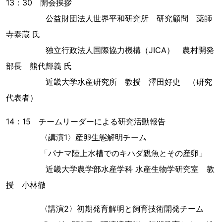
13：30 開会挨拶
公益財団法人世界平和研究所 研究顧問 薬師
寺泰蔵 氏
独立行政法人国際協力機構（JICA） 農村開発
部長 熊代輝義 氏
近畿大学水産研究所 教授 澤田好史 （研究
代表者）
14：15 チームリーダーによる研究活動報告
〈講演1〉産卵生態解明チーム
「パナマ陸上水槽でのキハダ親魚とその産卵」
近畿大学農学部水産学科 水産生物学研究室 教
授 小林徹
〈講演2〉初期発育解明と飼育技術開発チーム