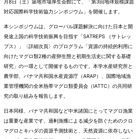
月8日（土）築地市場厚生会館にて、「第3回地球規模課題
対応国際科学技術協力シンポジウム」を開催します。
本シンポジウムは、グローバル課題解決に向けた日本と開
発途上国の科学技術振興を目指す「SATREPS （サトレッ
プス）」〈詳細次頁〉のプログラム「資源の持続的利用に
向けたマグロ類2種の産卵生態と初期生活史に関する基礎
研究」の一環として開催するものです。本学水産研究所と
農学部、パナマ共和国水産資源庁（ARAP）、国際地域漁
業管理機関の全米熱帯マグロ類委員会（IATTC）の共同研
究の取り組みを報告します。
日本同様、パナマ共和国など中米諸国にとってマグロ漁業
は重要な産業です。過剰漁獲による減少を防ぐためのクロ
マグロとキハダの資源予測技術と、天然資源に依存しない