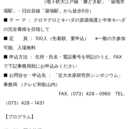
（地下鉄大江戸線「勝どき駅」「築地市
場駅」・日比谷線「築地駅」から徒歩5分）
■ テ ー マ ： クロマグロとキハダの資源保護と中米キハダ
の完全養殖を目指して
■ 定 員 ： 100人（先着順、要申込） ※一般の方参加
可能、入場無料
■ 申込方法 ： 住所・氏名・電話番号を明記のうえ、FAX
で下記事務局宛にお申込みください
■ お問合せ・申込先 ： 「近大水産研究所シンポジウム」
事務局 （テレビ和歌山内）
FAX.（073）428－0960 TEL.
（073）428－1431
【プログラム】