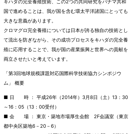
キハダの完全養殖技術、この2つの共同研究をパナマ共和
国で進めることは、我が国を含む環太平洋諸国にとっても
大きな意義があります。
クロマグロ完全養殖については日本が誇る独自の技術とし
て流出を防ぎながら、その成功プロセスをキハダの完全養
殖に応用することで、我が国の産業振興と世界への貢献を
両立させたいと考えています。
「第3回地球規模課題対応国際科学技術協力シンポジウ
ム」 概要
■ 日 時 ： 平成26年（2014年）3月8日（土）13：30
～16：05（13：00受付）
■ 会 場 ： 東京・築地市場厚生会館 2F会議室（東京
都中央区築地6－20－6）