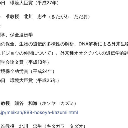
日 環境大臣賞（平成27年）
科 准教授 北川 忠生（きたがわ ただお）
士
理学、保全遺伝学
類の保全、生物の遺伝的多様性の解析、DNA解析による外来生
にドジョウの仲間について）、外来種オオクチバスの遺伝学的
学会論文賞（平成18年）
功労賞（平成24年）
境大臣賞（平成25年）
 教授 細谷 和海（ホソヤ カズミ）
c.jp/meikan/888-hosoya-kazumi.html
 准教授 北川 忠生（キタガワ タダオ）