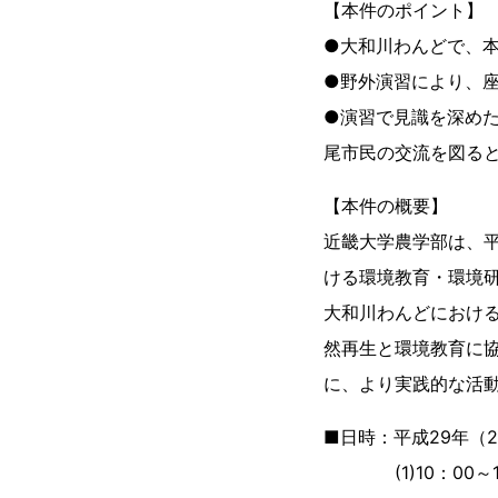
【本件のポイント】
●大和川わんどで、
●野外演習により、
●演習で見識を深め
尾市民の交流を図る
【本件の概要】
近畿大学農学部は、平
ける環境教育・環境研
大和川わんどにおけ
然再生と環境教育に
に、より実践的な活
■日時：平成29年（20
(1)10：00～1