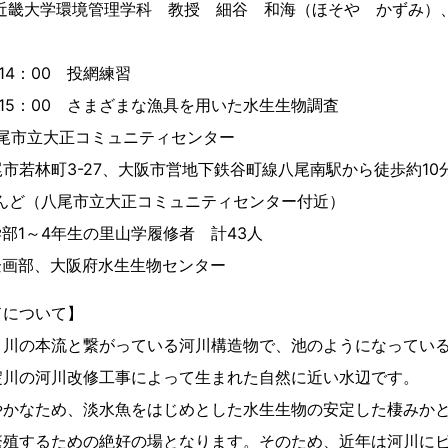
学環境管理学科 教授 細谷 和海（ほそや かずみ）、
）
4：00 投網練習
5：00 さまざまな漁具を用いた水生生物調査
 八尾市立大正コミュニティセンター
町3-27、大阪市営地下鉄谷町線八尾南駅から徒歩約10
（八尾市立大正コミュニティセンター付近）
部1～4年生の里山学履修者 計43人
企画部、大阪府水生生物センター
ドについて】
、川の本流と繋がっている河川構造物で、池のようになってい
淀川の河川改修工事によって生まれた自然に近い水辺です。
やかなため、淡水魚をはじめとした水生生物の安定した棲みか
繁殖するための絶好の場となります。そのため、近年は河川に