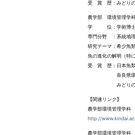
受 賞 歴：みどりの
農学部 環境管理学
学 位：学術博
専門分野 ：系統地
研究テーマ：希少魚
魚の進化の解明（特
受 賞 歴：日本魚類
奈良県環境保全
みどりの日 環
【関連リンク】
農学部環境管理学科
http://www.kindai.a
農学部環境管理学科