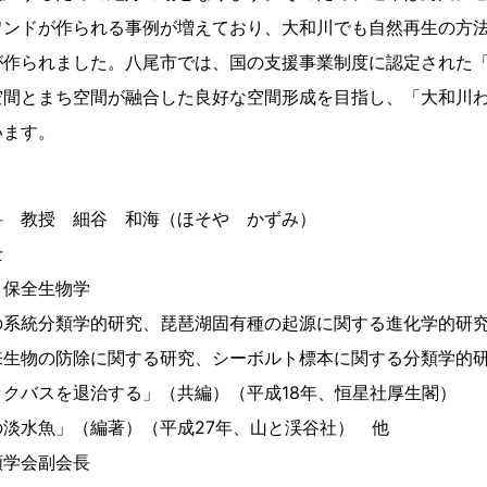
ワンドが作られる事例が増えており、大和川でも自然再生の方
が作られました。八尾市では、国の支援事業制度に認定された
空間とまち空間が融合した良好な空間形成を目指し、「大和川
います。
】
科 教授 細谷 和海（ほそや かずみ）
士
、保全生物学
の系統分類学的研究、琵琶湖固有種の起源に関する進化学的研
来生物の防除に関する研究、シーボルト標本に関する分類学的
バスを退治する」（共編）（平成18年、恒星社厚生閣）
（編著）（平成27年、山と渓谷社） 他
類学会副会長