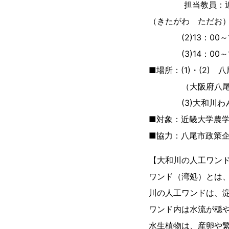
担当教員：近畿大
（きたがわ ただお
(2)13：00～1
(3)14：00～1
■場所：(1)・(2)
（大阪府八尾市若林
(3)大和川わんど
■対象：近畿大学農学
■協力：八尾市政策
【大和川の人工ワン
ワンド（湾処）とは
川の人工ワンドは、
ワンド内は水流が穏
水生植物は、産卵や