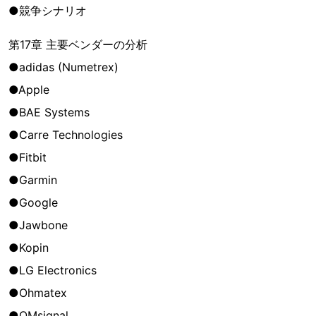
●競争シナリオ
第17章 主要ベンダーの分析
●adidas (Numetrex)
●Apple
●BAE Systems
●Carre Technologies
●Fitbit
●Garmin
●Google
●Jawbone
●Kopin
●LG Electronics
●Ohmatex
●OMsignal