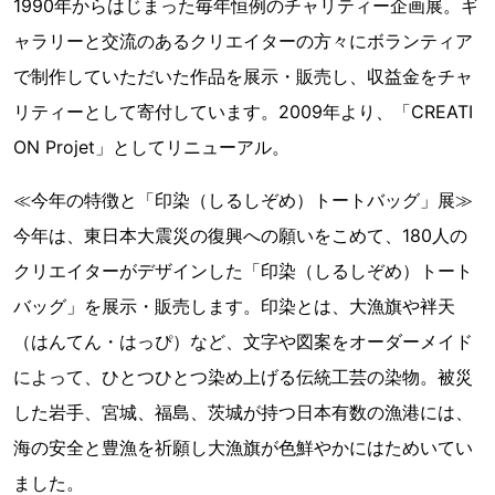
1990年からはじまった毎年恒例のチャリティー企画展。ギ
ャラリーと交流のあるクリエイターの方々にボランティア
で制作していただいた作品を展示・販売し、収益金をチャ
リティーとして寄付しています。2009年より、「CREATI
ON Projet」としてリニューアル。
≪今年の特徴と「印染（しるしぞめ）トートバッグ」展≫
今年は、東日本大震災の復興への願いをこめて、180人の
クリエイターがデザインした「印染（しるしぞめ）トート
バッグ」を展示・販売します。印染とは、大漁旗や袢天
（はんてん・はっぴ）など、文字や図案をオーダーメイド
によって、ひとつひとつ染め上げる伝統工芸の染物。被災
した岩手、宮城、福島、茨城が持つ日本有数の漁港には、
海の安全と豊漁を祈願し大漁旗が色鮮やかにはためいてい
ました。