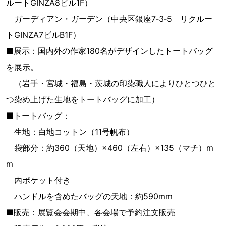
ルートGINZA8ビル1F）
ガーディアン・ガーデン（中央区銀座7‐3‐5 リクルー
トGINZA7ビルB1F）
■展示：国内外の作家180名がデザインしたトートバッグ
を展示。
（岩手・宮城・福島・茨城の印染職人によりひとつひと
つ染め上げた生地をトートバッグに加工）
■トートバッグ：
生地：白地コットン（11号帆布）
袋部分：約360（天地）×460（左右）×135（マチ）m
m
内ポケット付き
ハンドルを含めたバッグの天地：約590mm
■販売：展覧会会期中、各会場で予約注文販売