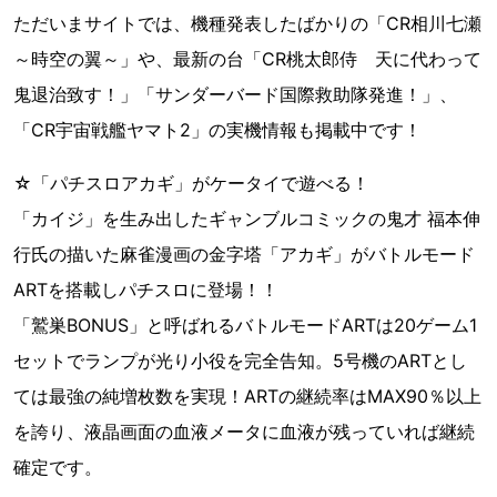
ただいまサイトでは、機種発表したばかりの「CR相川七瀬
～時空の翼～」や、最新の台「CR桃太郎侍 天に代わって
鬼退治致す！」「サンダーバード国際救助隊発進！」、
「CR宇宙戦艦ヤマト2」の実機情報も掲載中です！
☆「パチスロアカギ」がケータイで遊べる！
「カイジ」を生み出したギャンブルコミックの鬼才 福本伸
行氏の描いた麻雀漫画の金字塔「アカギ」がバトルモード
ARTを搭載しパチスロに登場！！
「鷲巣BONUS」と呼ばれるバトルモードARTは20ゲーム1
セットでランプが光り小役を完全告知。5号機のARTとし
ては最強の純増枚数を実現！ARTの継続率はMAX90％以上
を誇り、液晶画面の血液メータに血液が残っていれば継続
確定です。