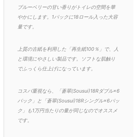
ブルーベリーの甘い香りがトイレの空間を華
やかにします。1パックに18ロール入った大容
量です。
上質の古紙を利用した「再生紙100％」で、人
と環境にやさしい製品です。ソフトな肌触り
でふっくら仕上げになっています。
コスパ重視なら、「蒼翠(Sousui)18Rダブル×6
パック」と「蒼翠(Sousui)18Rシングル×6パッ
ク」も1万円当たりの量が同じなのでオススメ
です。