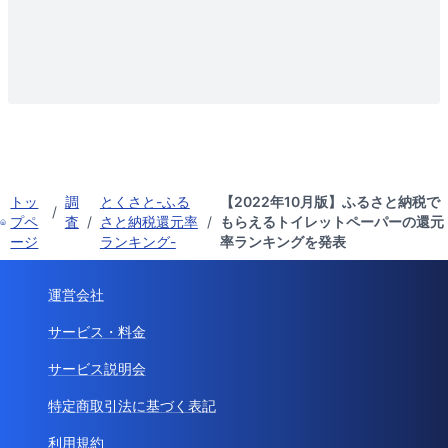
トッ
調
とくさと-ふる
【2022年10月版】ふるさと納税で
/
プペ
査
/
さと納税還元率
/
もらえるトイレットペーパーの還元
ージ
ランキング-
率ランキングを発表
運営会社
サービス・料金
サービス説明会
特定商取引法に基づく表記
利用規約