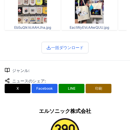
Eb5uQlkVcAAHJha.jpg
EactWyEVcAAwQUU.jpg
E
一括ダウンロード
ジャンル
:
ニュースのシェア
:
X
Facebook
LINE
印刷
エルソニック株式会社