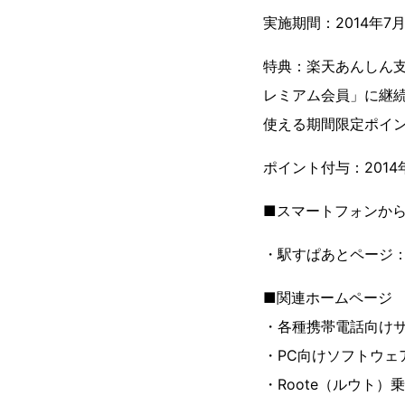
実施期間：2014年7月9
特典：楽天あんしん支
レミアム会員」に継続
使える期間限定ポイ
ポイント付与：2014
■スマートフォンか
・駅すぱあとページ
■関連ホームページ
・各種携帯電話向け
・PC向けソフトウェ
・Roote（ルウト）