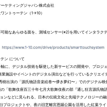
マーケティングジャパン株式会社
ワントゥーテン（1→10）
可能なあらゆる面を、測域センサー(※2)を用いてインタラク
：
https://www.1-10.com/drive/products/smarttouchsystem
テン について
を軸に、デジタル技術を駆使した新サービスの開発や、プロジ
商業施設やイベントのデジタル演出などを行っているクリエイテ
秀樹出演の「源氏物語音楽絵巻〜儚き夢幻〜」でのデジテル映
演の「歌舞伎座百三十年七月大歌舞伎夜の部『通し狂言源氏物
ションなどに見られる、日本の伝統文化と先端テクノロジーの
(複合芸術)プロジェクトや、夜の旧芝離宮恩賜公園を活用した紅葉ラ