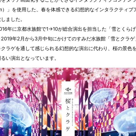
h System）」を使用した、春を体感できる幻想的なインタラクテ
致しました。
016年に京都水族館で1→10が総合演出を担当した「雪とくら
2019年2月から3月中旬にかけてのすみだ水族館「雪とクラ
をクラゲを通して感じられる幻想的な演出に代わり、桜の景色
明るい演出となっています。