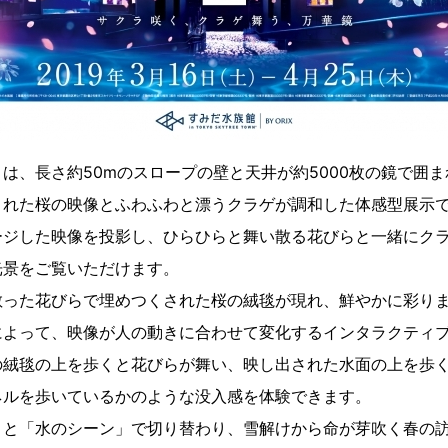
は、長さ約50mのスロープの壁と天井が約5000枚の鏡で囲
された桜の映像とふわふわと漂うクラゲが調和した体感型展示
ージした映像を投影し、ひらひらと舞い散る花びらと一緒にク
光景をご覧いただけます。
った花びらで埋めつくされた桜の絨毯が現れ、鮮やかに彩ります
によって、映像が人の動きに合わせて変化するインタラクティ
の絨毯の上を歩くと花びらが舞い、映し出された水面の上を歩
ネルを歩いているかのような没入感を体験できます。
」と「水のシーン」で切り替わり、雪解けから命が芽吹く春の