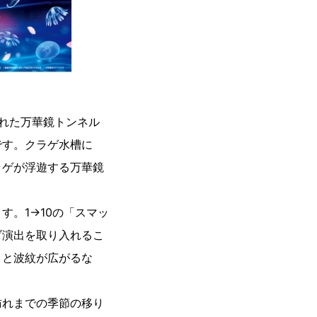
まれた万華鏡トンネル
です。クラゲ水槽に
ラゲが浮遊する万華鏡
。1→10の「スマッ
ブ演出を取り入れるこ
くと波紋が広がるな
訪れまでの季節の移り