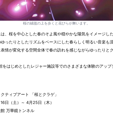
桜の絨毯の上を歩くと花びらが舞います。
には、桜を中心とした春のそよ風や穏やかな陽気をイメージし
ゆったりとしたリズムをベースにした春らしく明るい音楽も流れ
に表情が変化する空間全体で春の訪れを感じながらゆったりと
族館をはじめとしたレジャー施設等でのさまざまな体験のアップ
クティブアート 「桜とクラゲ」
月16日（土）～ 4月25日（木）
館 万華鏡トンネル