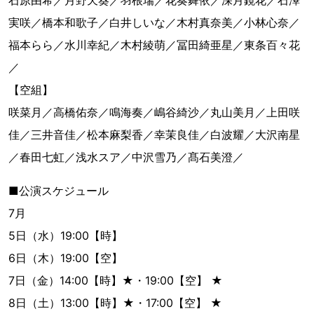
石原由希／月野天葵／羽根瑞／花奏舞依／深月鏡花／石澤
実咲／橋本和歌子／白井しいな／木村真奈美／小林心奈／
福本らら／水川幸紀／木村綾萌／冨田綺亜星／東条百々花
／
【空組】
咲菜月／高橋佑奈／鳴海奏／嶋谷綺沙／丸山美月／上田咲
佳／三井音佳／松本麻梨香／幸茉良佳／白波耀／大沢南星
／春田七虹／浅水スア／中沢雪乃／髙石美澄／
■公演スケジュール
7月
5日（水）19:00【時】
6日（木）19:00【空】
7日（金）14:00【時】★・19:00【空】 ★
8日（土）13:00【時】★・17:00【空】 ★