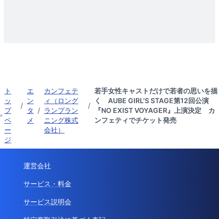
ト
エ
カンフェテ
若手女性キャストだけで若者の思いを描
ッ
ン
ィ（ロング
く AUBE GIRL'S STAGE第12回公演
/
/
プ
タ
/
ランプラン
『NO EXIST VOYAGER』上演決定 カ
ペ
メ
ニング株式
ンフェティでチケット発売
ー
会社）
ジ
運営会社
サービス・料金
サービス説明会