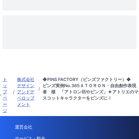
ト
株式会社
◆PINS FACTORY（ピンズファクトリー）◆
ッ
デザイン
ピンズ実例No.365ＡＴＯＲＯＮ・自由創作表現
/
プ
/
アンドデ
者 様 「アトロン坊やピンズ」★アトリエのマ
ペ
ベロップ
スコットキャラクターをピンズに！
ー
メント
ジ
運営会社
サービス・料金