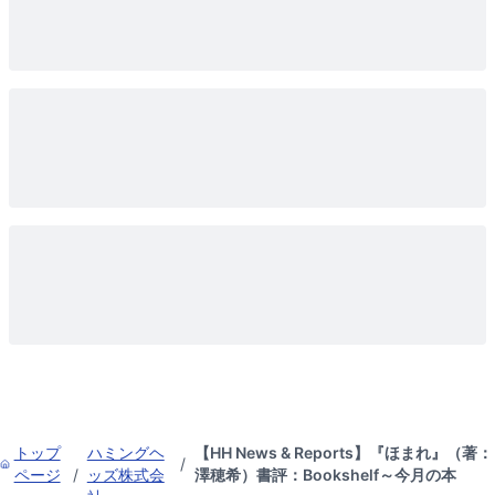
トップ
ハミングヘ
【HH News & Reports】『ほまれ』（著：
/
ページ
/
ッズ株式会
澤穂希）書評：Bookshelf～今月の本