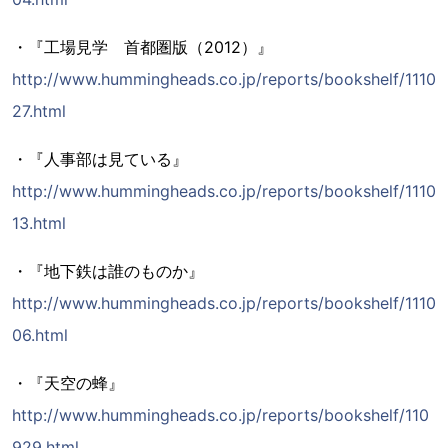
・『工場見学 首都圏版（2012）』
http://www.hummingheads.co.jp/reports/bookshelf/1110
27.html
・『人事部は見ている』
http://www.hummingheads.co.jp/reports/bookshelf/1110
13.html
・『地下鉄は誰のものか』
http://www.hummingheads.co.jp/reports/bookshelf/1110
06.html
・『天空の蜂』
http://www.hummingheads.co.jp/reports/bookshelf/110
929.html