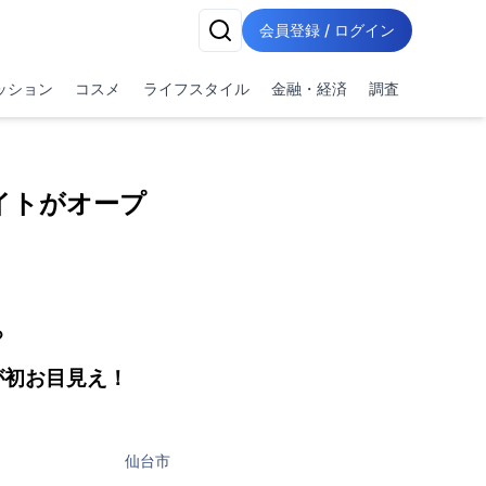
会員登録 / ログイン
ッション
コスメ
ライフスタイル
金融・経済
調査
イトがオープ
マリアージュ♡
お目見え！
仙台市