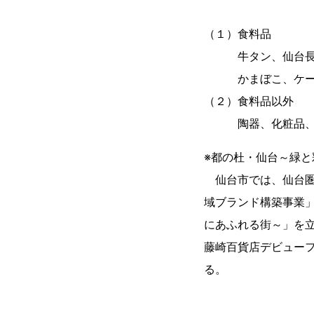
（１）食料品
牛タン、仙台長なす
かまぼこ、ケーキ
（２）食料品以外
陶器、化粧品、仙
※都の杜・仙台～緑と
仙台市では、仙台圏
域ブランド構築事業
にあふれる街～」を
藤崎百貨店デビュー
る。