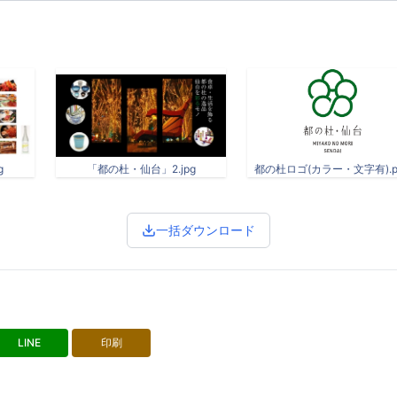
g
「都の杜・仙台」2.jpg
都の杜ロゴ(カラー・文字有).p
一括ダウンロード
LINE
印刷