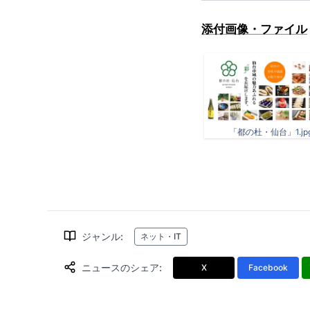
添付画像・ファイル
「都の杜・仙台」1.jp
ジャンル
:
ネット・IT
ニュースのシェア
:
X
Facebook