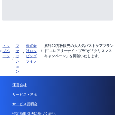
トッ
フ
株式会
累計22万枚販売の大人気バストケアブラン
プペ
ァ
社ロッ
/
ド“エレアリーナイトブラ”が「クリスマス
/
ージ
ッ
ピング
キャンペーン」を開催いたします。
/
シ
ライフ
ョ
ン
運営会社
サービス・料金
サービス説明会
特定商取引法に基づく表記