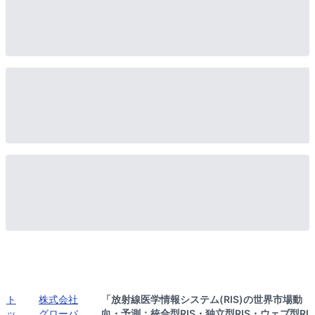
ト
株式会社
「放射線医学情報システム(RIS)の世界市場動
ッ
グローバ
向・予測：統合型RIS・独立型RIS・ウェブ型RI