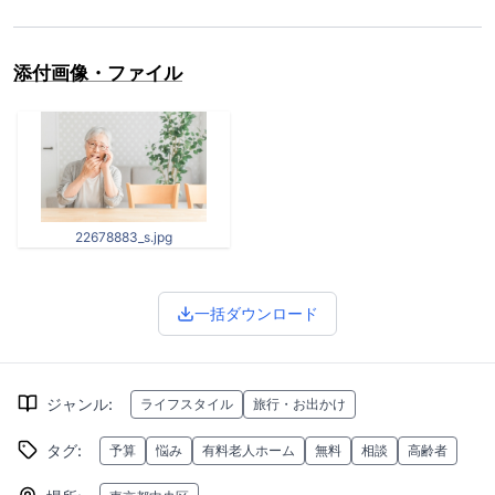
添付画像・ファイル
22678883_s.jpg
一括ダウンロード
ジャンル
:
ライフスタイル
旅行・お出かけ
タグ
:
予算
悩み
有料老人ホーム
無料
相談
高齢者