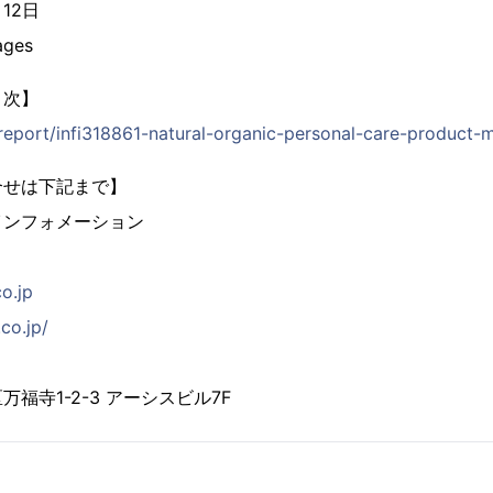
月12日
ges
目次】
/report/infi318861-natural-organic-personal-care-product-
合せは下記まで】
インフォメーション
co.jp
co.jp/
福寺1-2-3 アーシスビル7F