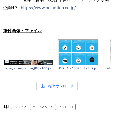
企業HP：
https://www.bemotion.co.jp/
添付画像・ファイル
bose_onlinecustmer_880x100.jpg
H1uim4Lo18QRBL3aFxf9.png
Afbv
一括ダウンロード
ジャンル
:
ライフスタイル
ネット・IT