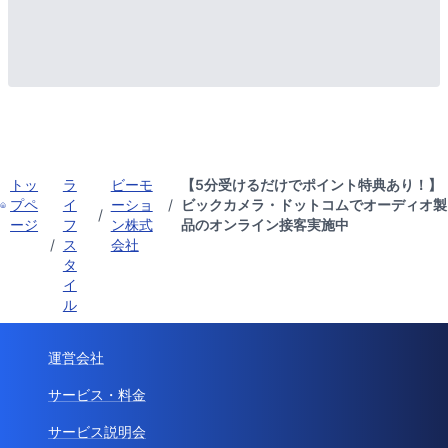
トッ
ラ
ビーモ
【5分受けるだけでポイント特典あり！】
プペ
イ
ーショ
/
ビックカメラ・ドットコムでオーディオ製
/
ージ
フ
ン株式
品のオンライン接客実施中
/
ス
会社
タ
イ
ル
運営会社
サービス・料金
サービス説明会