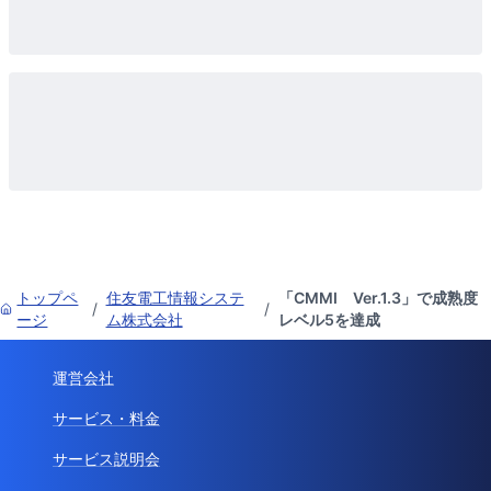
トップペ
住友電工情報システ
「CMMI Ver.1.3」で成熟度
/
/
ージ
ム株式会社
レベル5を達成
運営会社
サービス・料金
サービス説明会