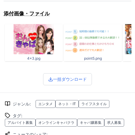
添付画像・ファイル
4x3.jpg
point5.png
一括ダウンロード
ジャンル
:
エンタメ
ネット・IT
ライフスタイル
タグ
:
アルバイト募集
オンラインキャバクラ
キャバ嬢募集
求人募集
ニュースのシェア
: