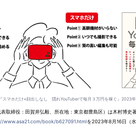
『スマホだけ×顔出しなし 隠れYouTuberで毎月３万円を稼ぐ』2023年
表取締役：田賀井弘毅、所在地：東京都豊島区）は木村博史著『隠
://www.asa21.com/book/b627091.html
を2023年8月16日