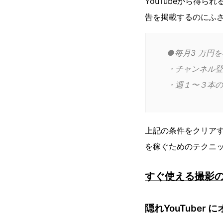
YouTubeから得ら
告を掲載するのにふ
●毎月3 万円
・チャンネル登録
・週１〜３本の
上記の条件をクリア
を稼ぐためのテクニ
すぐ使える撮影
隠れYouTuber