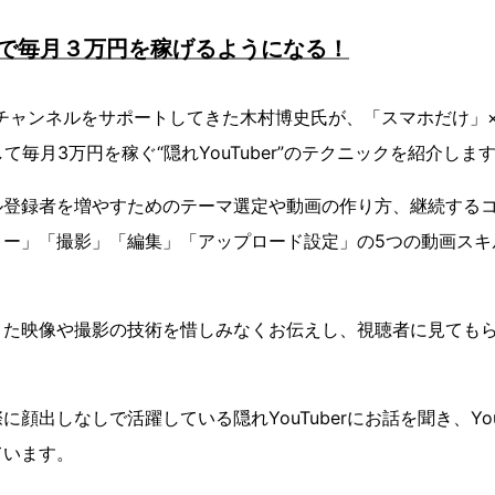
ルで毎月３万円を稼げるようになる！
Tubeチャンネルをサポートしてきた木村博史氏が、「スマホだけ
稿して毎月3万円を稼ぐ“隠れYouTuber”のテクニックを紹介しま
ル登録者を増やすためのテーマ選定や動画の作り方、継続する
リー」「撮影」「編集」「アップロード設定」の5つの動画スキ
きた映像や撮影の技術を惜しみなくお伝えし、視聴者に見ても
顔出しなしで活躍している隠れYouTuberにお話を聞き、Yo
ています。