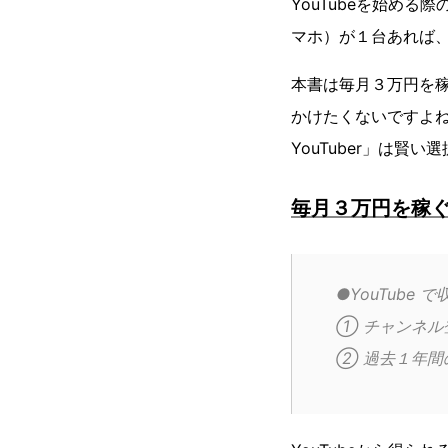
YouTubeを始め
マホ）が１台あれば、
本書は毎月３万円を
かけたくないですよ
YouTuber」は賢
毎月３万円を稼
●YouTube
① チャンネル
② 過去１年間