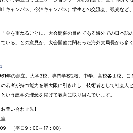
岡山キャンパス、今治キャンパス）学生との交流会、観光など
。「会を重ねるごとに、大会開催の目的である海外での日本語
っている」との意見が、大会開催に関わった海外支局長から多
】
jp
961年の創立。大学3校、専門学校2校、中学、高校各１校、
りの若者が持つ能力を最大限に引き出し 技術者として社会人
」という建学の理念を掲げて教育に取り組んでいます。
るお問い合わせ先】
報室
609 （平日9：00～17：00）