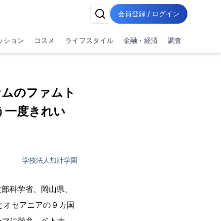
会員登録 / ログイン
ッション
コスメ
ライフスタイル
金融・経済
調査
ナムのファムト
う一度きれい
学校法人加計学園
文部科学省、岡山県、
アとオセアニアの９カ国
ーマに熱弁。ベトナ