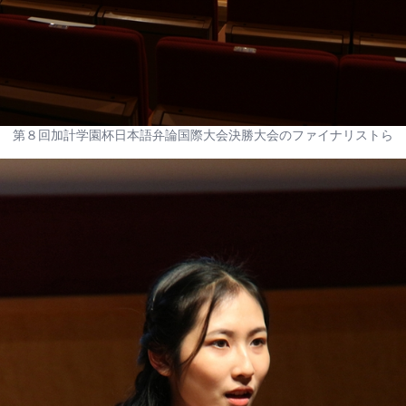
第８回加計学園杯日本語弁論国際大会決勝大会のファイナリストら