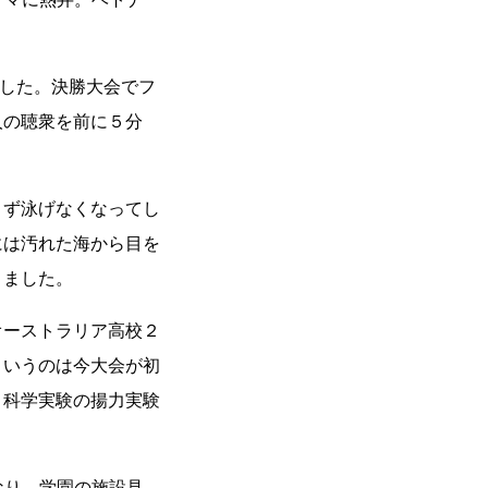
でした。決勝大会でフ
人の聴衆を前に５分
きず泳げなくなってし
には汚れた海から目を
りました。
オーストラリア高校２
というのは今大会が初
、科学実験の揚力実験
なり、学園の施設見