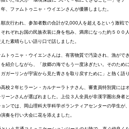
２年、ファムトゥニャ・ウイエンさんが優勝しました。
順次行われ、参加者数の合計が2,000人を超えるという激戦
、それぞれお国の民族衣装に身を包み、満席になった約５００
交えた素晴らしい語り口で話しました。
ァムトゥニャ・ウイエンさんは、有害物質で汚染され、漁がで
とを紹介しながら、「故郷の海でもう一度泳ぎたい。そのため
。ガガーリンが宇宙から見た青さを取り戻すために」と熱く語
の高校２年ヒラーン・カルナーラトナさん、審査員特別賞には
シリーンさんが選ばれました。上位３人全員が非漢字圏出身者
ションでは、岡山理科大学科学ボランティアセンターの学生が
の演奏を行い大会に花を添えました。
語という共通コミュニケーションツールのお陰で、直ぐ仲良く