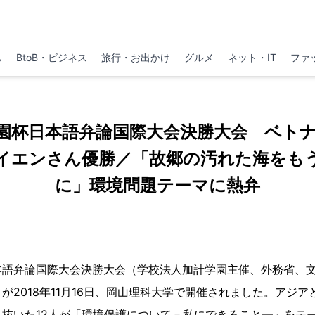
ム
BtoB・ビジネス
旅行・お出かけ
グルメ
ネット・IT
ファ
園杯日本語弁論国際大会決勝大会 ベト
イエンさん優勝／「故郷の汚れた海をも
に」環境問題テーマに熱弁
本語弁論国際大会決勝大会（学校法人加計学園主催、外務省、
が2018年11月16日、岡山理科大学で開催されました。アジ
抜いた12人が「環境保護について－私にできること―」をテ