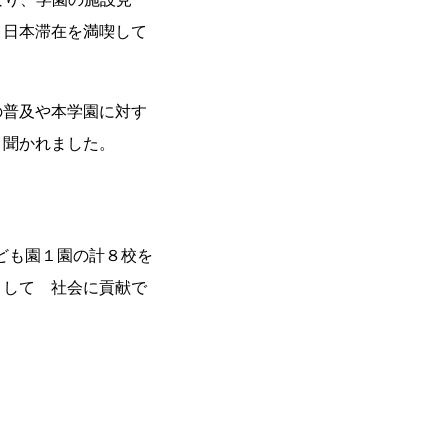
、日本滞在を満喫して
の普及や本学園に対す
く聞かれました。
こども園１園の計８校を
として 社会に貢献で