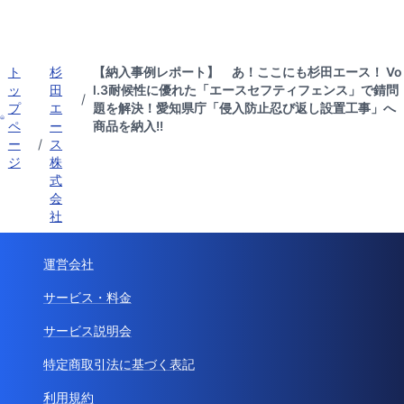
ト
杉
【納入事例レポート】 あ！ここにも杉田エース！ Vo
ッ
田
l.3耐候性に優れた「エースセフティフェンス」で錆問
/
プ
エ
題を解決！愛知県庁「侵入防止忍び返し設置工事」へ
ペ
ー
商品を納入!!
ー
/
ス
ジ
株
式
会
社
運営会社
サービス・料金
サービス説明会
特定商取引法に基づく表記
利用規約