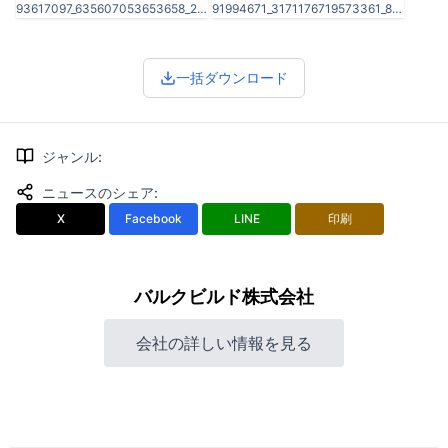
93617097_635607053653658_2901454737222139904_n.jpg
91994671_3171176719573361_8090795375717253120_n.jpg
一括ダウンロード
ジャンル
:
ニュースのシェア
:
X
Facebook
LINE
印刷
バルクビルド株式会社
会社の詳しい情報を見る