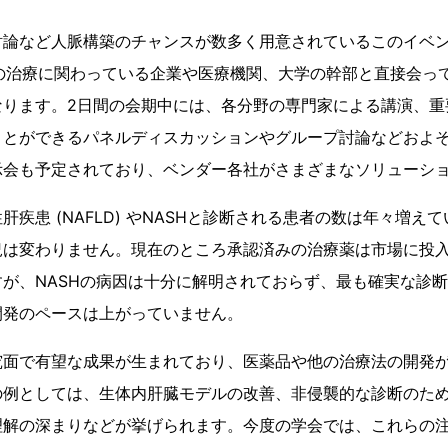
討論など人脈構築のチャンスが数多く用意されているこのイベ
H) の治療に関わっている企業や医療機関、大学の幹部と直接会
なります。2日間の会期中には、各分野の専門家による講演、重
ことができるパネルディスカッションやグループ討論などおよそ
示会も予定されており、ベンダー各社がさまざまなソリューシ
肝疾患 (NAFLD) やNASHと診断される患者の数は年々増え
況は変わりません。現在のところ承認済みの治療薬は市場に投
が、NASHの病因は十分に解明されておらず、最も確実な診
開発のペースは上がっていません。
究面で有望な成果が生まれており、医薬品や他の治療法の開発
の例としては、生体内肝臓モデルの改善、非侵襲的な診断のた
理解の深まりなどが挙げられます。今度の学会では、これらの