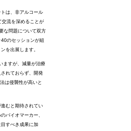
ントは、非アルコール
って交流を深めることが
要な問題について双方
40のセッションが組
ョンを出展します。
ていますが、減量が治療
入されておらず、開発
断法は侵襲性が高いと
が進むと期待されてい
めのバイオマーカー、
注目すべき成果に加