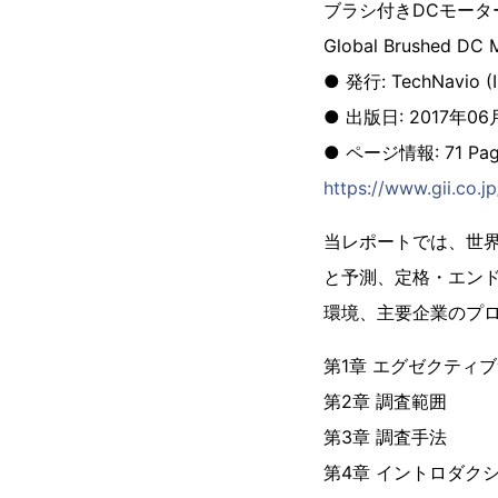
ブラシ付きDCモーター
Global Brushed DC 
● 発行: TechNavio (Inf
● 出版日: 2017年06
● ページ情報: 71 Pag
https://www.gii.co.
当レポートでは、世
と予測、定格・エン
環境、主要企業のプ
第1章 エグゼクティ
第2章 調査範囲
第3章 調査手法
第4章 イントロダク