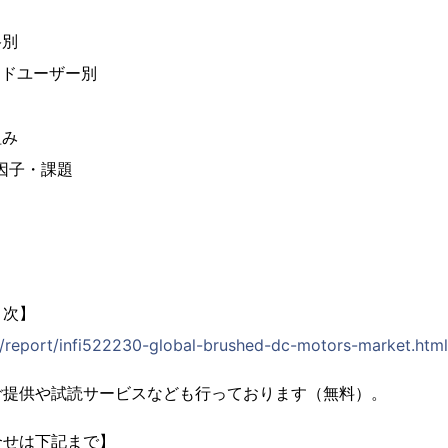
格別
ンドユーザー別
組み
進因子・課題
目次】
jp/report/infi522230-global-brushed-dc-motors-market.html
ご提供や試読サービスなども行っております（無料）。
合せは下記まで】