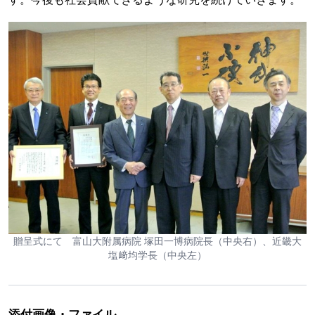
贈呈式にて 富山大附属病院 塚田一博病院長（中央右）、近畿大
塩﨑均学長（中央左）
添付画像・ファイル