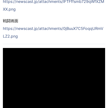
https://newscast.jp/attachments/IFTFffsmb729qWfXZM
XX.png
戦闘画面
https://newscast.jp/attachments/0jBuuX7C5FoqqURmV
LZ2.png