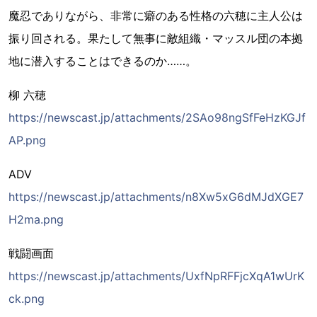
魔忍でありながら、非常に癖のある性格の六穂に主人公は
振り回される。果たして無事に敵組織・マッスル団の本拠
地に潜入することはできるのか……。
柳 六穂
https://newscast.jp/attachments/2SAo98ngSfFeHzKGJf
AP.png
ADV
https://newscast.jp/attachments/n8Xw5xG6dMJdXGE7
H2ma.png
戦闘画面
https://newscast.jp/attachments/UxfNpRFFjcXqA1wUrK
ck.png