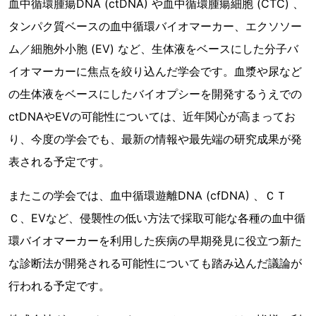
血中循環腫瘍DNA (ctDNA) や血中循環腫瘍細胞 (CTC) 、
タンパク質ベースの血中循環バイオマーカー、エクソソー
ム／細胞外小胞 (EV) など、生体液をベースにした分子バ
イオマーカーに焦点を絞り込んだ学会です。血漿や尿など
の生体液をベースにしたバイオプシーを開発するうえでの
ctDNAやEVの可能性については、近年関心が高まってお
り、今度の学会でも、最新の情報や最先端の研究成果が発
表される予定です。
またこの学会では、血中循環遊離DNA (cfDNA) 、ＣＴ
Ｃ、EVなど、侵襲性の低い方法で採取可能な各種の血中循
環バイオマーカーを利用した疾病の早期発見に役立つ新た
な診断法が開発される可能性についても踏み込んだ議論が
行われる予定です。