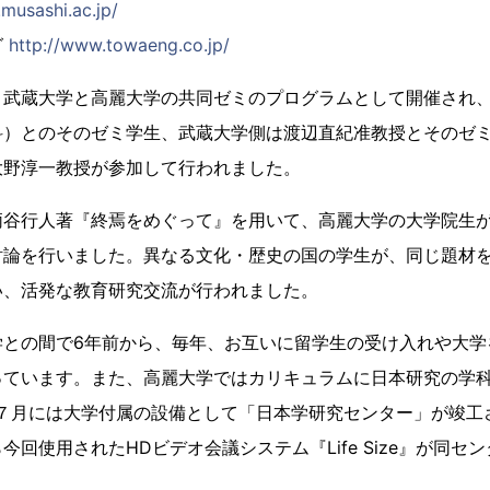
musashi.ac.jp/
グ
http://www.towaeng.co.jp/
武蔵大学と高麗大学の共同ゼミのプログラムとして開催され、
科）とのそのゼミ学生、武蔵大学側は渡辺直紀准教授とそのゼ
大野淳一教授が参加して行われました。
谷行人著『終焉をめぐって』を用いて、高麗大学の大学院生が
討論を行いました。異なる文化・歴史の国の学生が、同じ題材
い、活発な教育研究交流が行われました。
との間で6年前から、毎年、お互いに留学生の受け入れや大学
っています。また、高麗大学ではカリキュラムに日本研究の学
年７月には大学付属の設備として「日本学研究センター」が竣工
今回使用されたHDビデオ会議システム『Life Size』が同セ