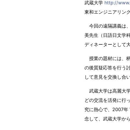
武蔵大学
http://www.
東和エンジニアリン
今回の遠隔講義は、
美先生（日語日文学
ディネーターとして
授業の題材には、柄
の後質疑応答を行う
して意見を交換し合
武蔵大学は高麗大学
どの交流を活発に行
究に熱心で、2007
念して、武蔵大学から