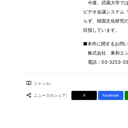
今後、武蔵大学では
ビデオ会議システム『
らず、韓国文化研究
目指しています。
■本件に関するお問
株式会社 東和エン
電話：03-3253-332
ジャンル
:
ニュースのシェア
:
X
Facebook