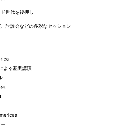
ッド世代を後押し
演、討論会などの多彩なセッション
rica
幹部による基調講演
ル
併催
t
ericas
アー