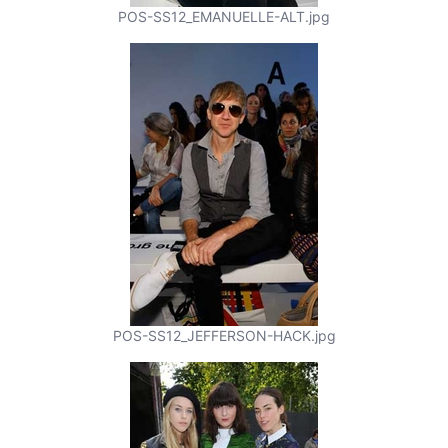
POS-SS12_EMANUELLE-ALT.jpg
POS-SS12_JEFFERSON-HACK.jpg