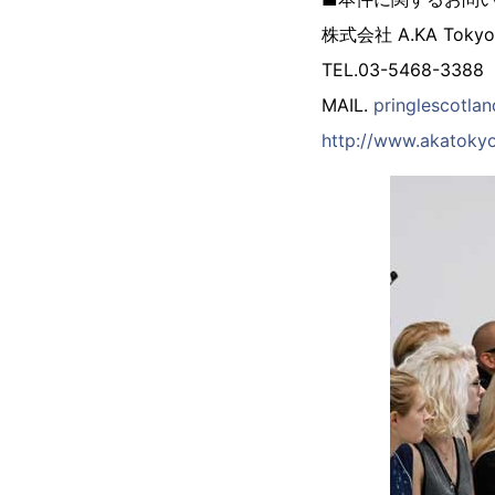
株式会社 A.KA Tokyo
TEL.03-5468-3388
MAIL.
pringlescotl
http://www.akatoky