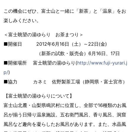
この機会にぜひ、富士山と一緒に「新茶」と「温泉」をお
楽しみください。
＜富士眺望の湯ゆらり お茶まつり＞
■開催日 2012年6月16日（土）～22日(金)
（新茶の試飲・販売会）6月16日、17日
■開催場所 富士眺望の湯ゆらり(
http://www.fuji-yurari.j
p/
)
■協力 カネミ 佐野製茶工場（静岡県・富士宮市）
【富士眺望の湯ゆらりについて】
富士山北麓・山梨県鳴沢村に位置し、全部で16種類のお風
呂が揃う日帰り温泉施設。五右衛門風呂、香り風呂、洞窟
風呂など趣向を凝らしたお風呂があります。また、水晶風