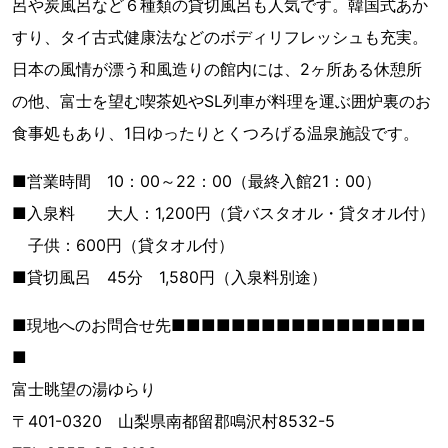
呂や炭風呂など６種類の貸切風呂も人気です。韓国式あか
すり、タイ古式健康法などのボディリフレッシュも充実。
日本の風情が漂う和風造りの館内には、2ヶ所ある休憩所
の他、富士を望む喫茶処やSL列車が料理を運ぶ囲炉裏のお
食事処もあり、1日ゆったりとくつろげる温泉施設です。
■営業時間 10：00～22：00（最終入館21：00）
■入泉料 大人：1,200円（貸バスタオル・貸タオル付）
子供：600円（貸タオル付）
■貸切風呂 45分 1,580円（入泉料別途）
■現地へのお問合せ先■■■■■■■■■■■■■■■■■
■
富士眺望の湯ゆらり
〒401-0320 山梨県南都留郡鳴沢村8532-5