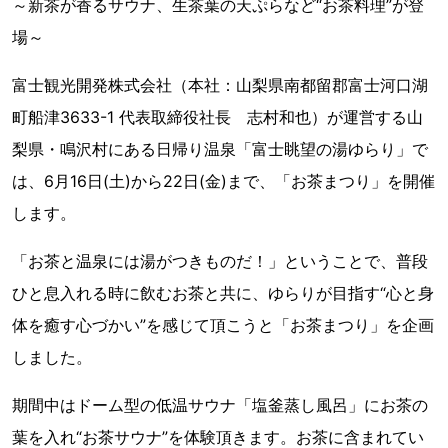
～新茶が香るサウナ、生茶葉の天ぷらなど“お茶料理”が登
場～
富士観光開発株式会社（本社：山梨県南都留郡富士河口湖
町船津3633-1 代表取締役社長 志村和也）が運営する山
梨県・鳴沢村にある日帰り温泉「富士眺望の湯ゆらり」で
は、6月16日(土)から22日(金)まで、「お茶まつり」を開催
します。
「お茶と温泉には湯がつきものだ！」ということで、普段
ひと息入れる時に飲むお茶と共に、ゆらりが目指す“心と身
体を癒す心づかい”を感じて頂こうと「お茶まつり」を企画
しました。
期間中はドーム型の低温サウナ「塩釜蒸し風呂」にお茶の
葉を入れ“お茶サウナ”を体験頂きます。お茶に含まれてい