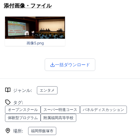
添付画像・ファイル
画像5.png
一括ダウンロード
ジャンル
:
エンタメ
タグ
:
オープンスクール
スーパー特進コース
パネルディスカッション
体験型プログラム
附属福岡高等学校
場所
:
福岡県飯塚市