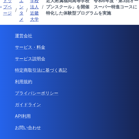
トッ
エ
学校
近大附属福岡高等学校 令和6年度「第3回オー
プペ
ン
法人
/
プンスクール」を開催 スーパー特進コースに
/
/
ージ
タ
近畿
特化した体験型プログラムを実施
メ
大学
運営会社
サービス・料金
サービス説明会
特定商取引法に基づく表記
利用規約
プライバシーポリシー
ガイドライン
API利用
お問い合わせ