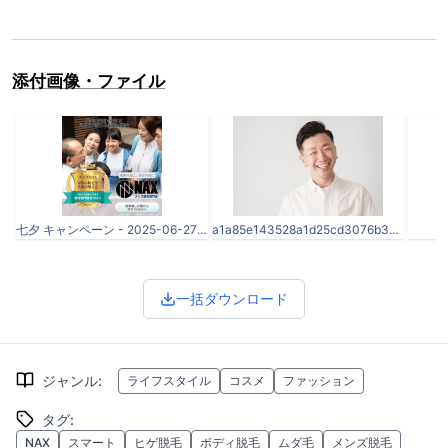
添付画像・ファイル
七夕 キャンペーン - 2025-06-27T133554.051.png
a1a85e143528a1d25cd3076b3da5c2f4.jpg
一括ダウンロード
ジャンル
:
ライフスタイル
コスメ
ファッション
タグ
:
NAX
スマート
ヒゲ脱毛
ボディ脱毛
ムダ毛
メンズ脱毛